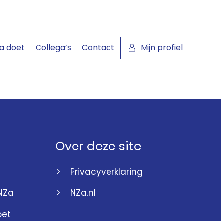
a doet
Collega’s
Contact
Mijn profiel
Over deze site
Privacyverklaring
 NZa
NZa.nl
oet